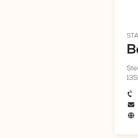
ST
B
Ste
135