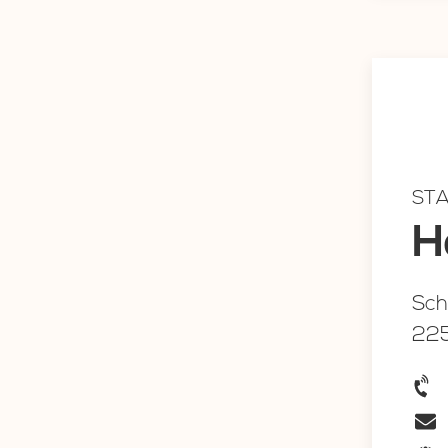
ST
H
Sch
22