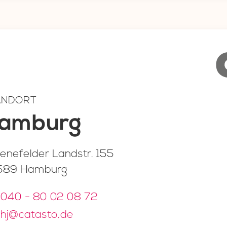
ANDORT
amburg
enefelder Landstr. 155
589 Hamburg
040 - 80 02 08 72
hj@catasto.de